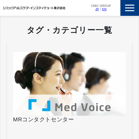
CMIC GROUP
JP
｜
EN
サービス一覧
タグ・カテゴリー一覧
私たちの強み
支援実績
ニュースリリース
会社概要
採用情報
MRコンタクトセンター