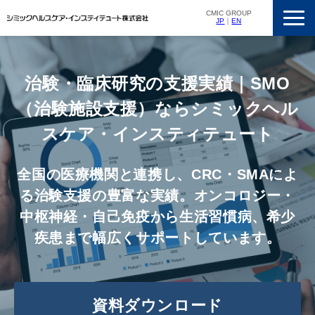
CMIC GROUP
JP
｜
EN
サービス一覧
私たちの強み
治験・臨床研究の支援実績｜SMO
支援実績
（治験施設支援）ならシミックヘル
ニュースリリース
スケア・インスティテュート
会社概要
全国の医療機関と連携し、CRC・SMAによ
採用情報
る治験支援の豊富な実績。オンコロジー・
中枢神経・自己免疫から生活習慣病、希少
疾患まで幅広くサポートしています。
資料ダウンロード