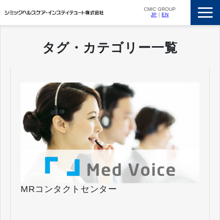
CMIC GROUP
JP
｜
EN
サービス一覧
タグ・カテゴリー一覧
私たちの強み
支援実績
ニュースリリース
会社概要
採用情報
MRコンタクトセンター