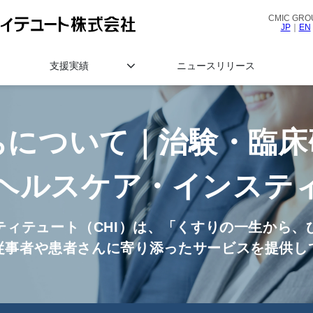
CMIC GRO
JP
｜
EN
支援実績
ニュースリリース
ちについて｜治験・臨床
ヘルスケア・インステ
ティテュート（CHI）は、「くすりの一生から、
従事者や患者さんに寄り添ったサービスを提供し