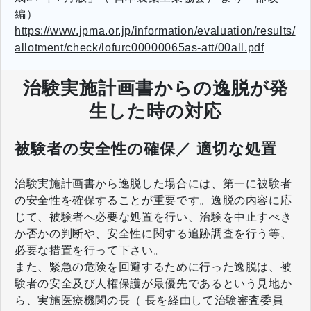
編）
https://www.jpma.or.jp/information/evaluation/results/
allotment/check/lofurc00000065as-att/00all.pdf
治験実施計画書からの逸脱が発
生した時の対応
被験者の安全性の確保／ 適切な処置
治験実施計画書から逸脱した場合には、第一に被験者
の安全性を確保することが重要です。逸脱の内容に応
じて、被験者へ必要な処置を行い、治験を中止すべき
か否かの判断や、安全性に関する追跡調査を行う等、
必要な措置を行って下さい。
また、緊急の危険を回避するために行った逸脱は、被
験者の安全及び人権保護が最優先であるという見地か
ら、実施医療機関の長（ 長を経由して治験審査委員