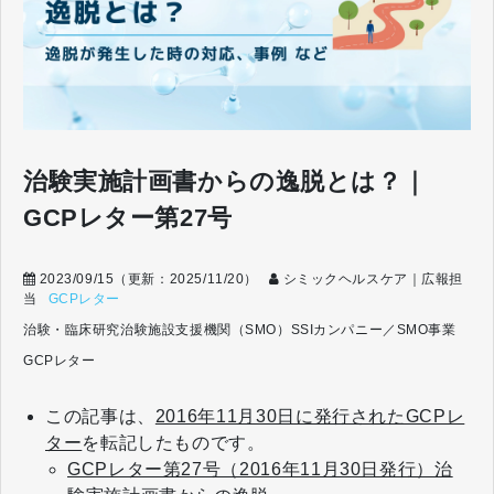
治験実施計画書からの逸脱とは？｜
GCPレター第27号
2023/09/15
（更新：
2025/11/20
）
シミックヘルスケア｜広報担
当
GCPレター
治験・臨床研究
治験施設支援機関（SMO）
SSIカンパニー／SMO事業
GCPレター
この記事は、
2016年11月30日に発行されたGCPレ
ター
を転記したものです。
GCPレター第27号（2016年11月30日発行）治