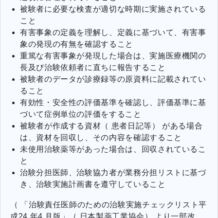
被験者に必要な検査が適切な時期に実施されている
こと
有害事象の定義を理解し、定義に基づいて、有害事
象の発現の有無を確認すること
重篤な有害事象が発現した場合は、実施医療機関の
長及び治験依頼者に直ちに報告すること
被験者のデータが診療録等の原資料に記載されてい
ること
有効性・安全性の評価基準を確認し、評価基準に基
づいて症例単位の評価をすること
被験者が作成する資材（ 患者日記等） がある場合
は、資材を回収し、その内容を確認すること
未使用治験薬等があった場合は、回収されているこ
と
治験分担医師、治験協力者が業務分担リストに基づ
き、治験実施計画書を遵守していること
（ 「治験責任医師のための治験実施チェックリスト平
成24 年4 月版」（ 日本製薬工業協会） より一部改