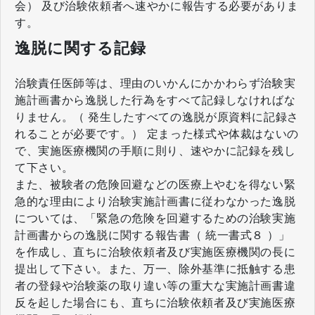
会） 及び治験依頼者へ速やかに報告する必要がありま
す。
逸脱に関する記録
治験責任医師等は、理由のいかんにかかわらず治験実
施計画書から逸脱した行為をすべて記録しなければな
りません。（ 発生したすべての逸脱が原資料に記録さ
れることが必要です。） 定まった様式や体裁はないの
で、実施医療機関の手順に則り、速やかに記録を残し
て下さい。
また、被験者の危険回避などの医療上やむを得ない緊
急的な理由により治験実施計画書に従わなかった逸脱
については、「緊急の危険を回避するための治験実施
計画書からの逸脱に関する報告書（ 統一書式８ ）」
を作成し、直ちに治験依頼者及び実施医療機関の長に
提出して下さい。また、万一、除外基準に抵触する患
者の登録や治験薬の取り違い等の重大な実施計画書違
反を起した場合にも、直ちに治験依頼者及び実施医療