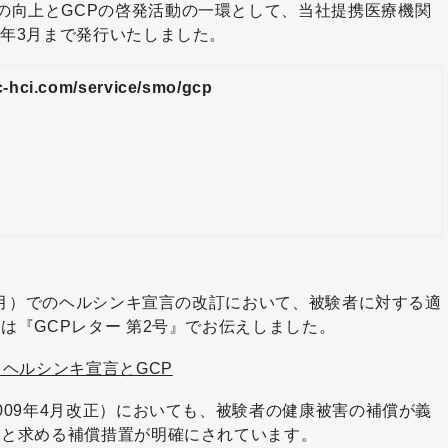
の向上とGCPの啓発活動の一環として、当社提携医療機関
1年3月まで発行いたしました。
c-hci.com/service/smo/gcp
10月）でのヘルシンキ宣言の改訂において、被験者に対する適
は『GCPレター 第2号』でお伝えしました。
）ヘルシンキ宣言とGCP
009年4月改正）においても、被験者の健康被害の補償が義
囲と求める補償措置が明確にされています。