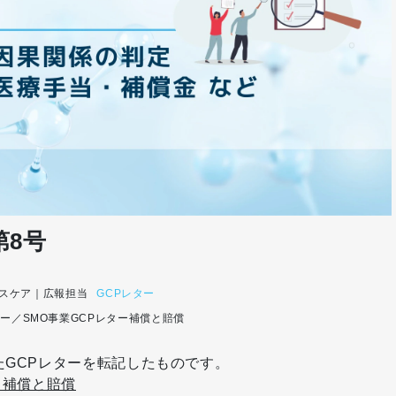
第8号
スケア｜広報担当
GCPレター
ニー／SMO事業
GCPレター
補償と賠償
たGCPレターを転記したものです。
）補償と賠償