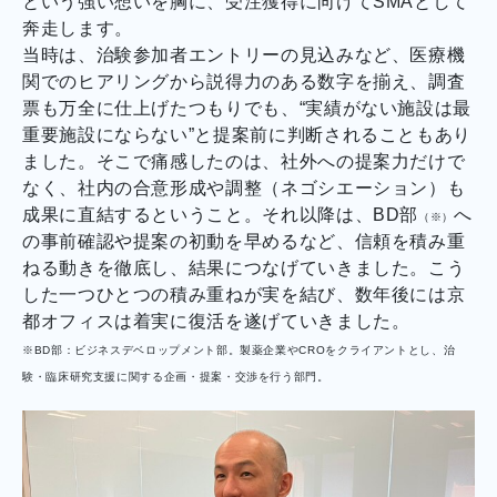
という強い想いを胸に、受注獲得に向けてSMAとして
奔走します。
当時は、治験参加者エントリーの見込みなど、医療機
関でのヒアリングから説得力のある数字を揃え、調査
票も万全に仕上げたつもりでも、“実績がない施設は最
重要施設にならない”と提案前に判断されることもあり
ました。そこで痛感したのは、社外への提案力だけで
なく、社内の合意形成や調整（ネゴシエーション）も
成果に直結するということ。それ以降は、BD部
へ
（※）
の事前確認や提案の初動を早めるなど、信頼を積み重
ねる動きを徹底し、結果につなげていきました。こう
した一つひとつの積み重ねが実を結び、数年後には京
都オフィスは着実に復活を遂げていきました。
※BD部：ビジネスデベロップメント部。製薬企業やCROをクライアントとし、治
験・臨床研究支援に関する企画・提案・交渉を行う部門。