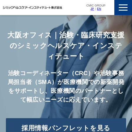
CMIC GROUP
JP
｜
EN
サービス一覧
私たちの強み
大阪オフィス｜治験・臨床研究支援
支援実績
のシミックヘルスケア・インステ
ニュースリリース
ィテュート
会社概要
治験コーディネーター（CRC）や治験事務
採用情報
局担当者（SMA）が医療機関での新薬開発
をサポートし、医療機関のパートナーとし
て幅広いニーズに応えています。
採用情報パンフレットを見る