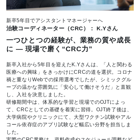
新卒5年目でアシスタントマネージャーへ
治験コーディネーター（CRC）： K.Yさん
一つひとつの経験が、業務の質や成長
に ― 現場で磨く“CRC力”
新卒入社から5年目を迎えたK.Yさんは、「人と関わる
医療への興味」をきっかけにCRCの道を選択。コロナ
禍と重なりWebでの採用選考でしたが、シミックグル
ープの温かな雰囲気に「安心して働けそうだ」と直観
し、入社を決意しました。
研修期間中は、体系的な学習と現場でのOJTによっ
て、CRCとしての基礎を着実に習得。OJT終了後は、
大学病院やクリニックにて、大型ワクチン試験やアル
コール依存症のアプリ試験など幅広い分野を担当しま
した。
実際のCRC業務は、資料作成やスケジュール調整など