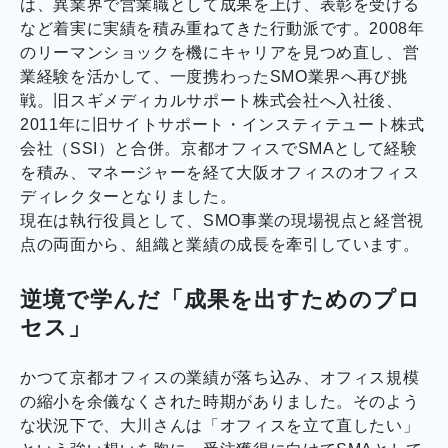
は、異業界で営業職として成果を上げ、表彰を受ける
など着実に実績を積み重ねてきた行動派です。2008年
のリーマンショックを機にキャリアを見つめ直し、営
業経験を活かして、一度携わったSMO業界へ再び挑
戦。旧スギメディカルサポート株式会社へ入社後、
2011年に旧サイトサポート・インスティテュート株式
会社（SSI）と合併。京都オフィスでSMAとして経験
を積み、マネージャーを経て大阪オフィスのオフィス
ディレクターとなりました。
現在は執行役員として、SMO事業の現場視点と経営視
点の両面から、組織と業績の成長を牽引しています。
逆境で学んだ「成果を出すためのプロ
セス」
かつて京都オフィスの業績が落ち込み、オフィス規模
の縮小を余儀なくされた時期がありました。そのよう
な状況下で、大川さんは「オフィスを立て直したい」