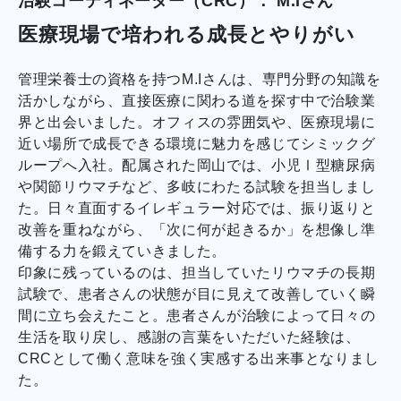
治験コーディネーター（CRC）： M.Iさん
医療現場で培われる成長とやりがい
管理栄養士の資格を持つM.Iさんは、専門分野の知識を
活かしながら、直接医療に関わる道を探す中で治験業
界と出会いました。オフィスの雰囲気や、医療現場に
近い場所で成長できる環境に魅力を感じてシミックグ
ループへ入社。配属された岡山では、小児Ⅰ型糖尿病
や関節リウマチなど、多岐にわたる試験を担当しまし
た。日々直面するイレギュラー対応では、振り返りと
改善を重ねながら、「次に何が起きるか」を想像し準
備する力を鍛えていきました。
印象に残っているのは、担当していたリウマチの長期
試験で、患者さんの状態が目に見えて改善していく瞬
間に立ち会えたこと。患者さんが治験によって日々の
生活を取り戻し、感謝の言葉をいただいた経験は、
CRCとして働く意味を強く実感する出来事となりまし
た。