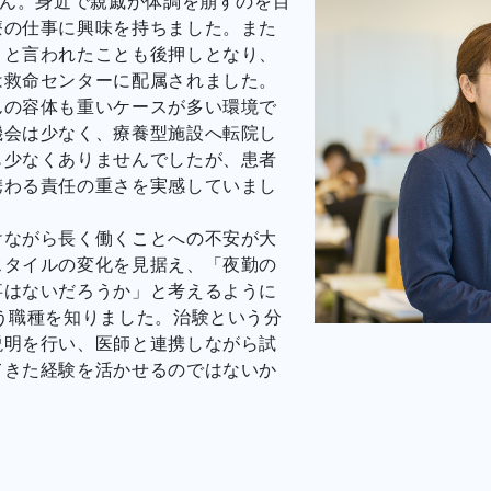
さん。身近で親戚が体調を崩すのを目
療の仕事に興味を持ちました。また
」と言われたことも後押しとなり、
は救命センターに配属されました。
んの容体も重いケースが多い環境で
機会は少なく、療養型施設へ転院し
も少なくありませんでしたが、患者
携わる責任の重さを実感していまし
けながら長く働くことへの不安が大
スタイルの変化を見据え、「夜勤の
事はないだろうか」と考えるように
う職種を知りました。治験という分
説明を行い、医師と連携しながら試
てきた経験を活かせるのではないか
。