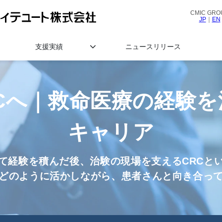
CMIC GRO
JP
｜
EN
支援実績
ニュースリリース
Cへ｜救命医療の経験
キャリア
て経験を積んだ後、治験の現場を支えるCRCと
どのように活かしながら、患者さんと向き合っ