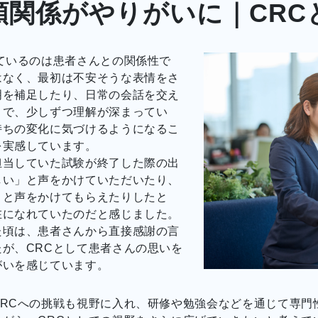
頼関係がやりがいに｜CRC
ているのは患者さんとの関係性で
はなく、最初は不安そうな表情をさ
明を補足したり、日常の会話を交え
とで、少しずつ理解が深まってい
持ちの変化に気づけるようになるこ
を実感しています。
担当していた試験が終了した際の出
しい」と声をかけていただいたり、
」と声をかけてもらえたりしたと
在になれていたのだと感じました。
た頃は、患者さんから直接感謝の言
が、CRCとして患者さんの思いを
がいを感じています。
CRCへの挑戦も視野に入れ、研修や勉強会などを通じて専門