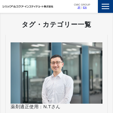
CMIC GROUP
JP
｜
EN
サービス一覧
タグ・カテゴリー一覧
私たちの強み
支援実績
ニュースリリース
会社概要
採用情報
薬剤適正使用：N.Tさん