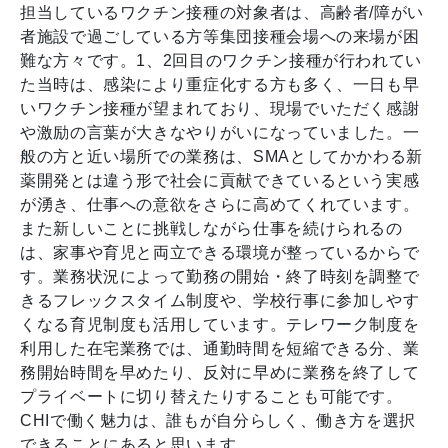
担当しているワクチン接種の対象者は、高齢者/障がい
者施設で過ごしている方等集団接種会場への来場が困
難な方々です。1、2回目のワクチン接種が行われてい
た当時は、感染により重症化する方も多く、一日も早
いワクチン接種が望まれており、現場でいただく感謝
や激励の言葉が大きなやりがいになっていました。一
般の方と近い場所での業務は、SMAとしてかかわる新
薬開発とは違う形で社会に貢献できているという実感
が湧き、仕事への意欲をさらに高めてくれています。
また新しいことに挑戦しながら仕事を続けられるの
は、家事や育児と両立できる環境が整っているからで
す。業務状況によって勤務の開始・終了時刻を調整で
きるフレックスタイム制度や、学校行事に参加しやす
くなる育児制度も活用しています。テレワーク制度を
利用した在宅業務では、通勤時間を短縮できる分、業
務開始時間を早めたり、反対に早めに業務を終了して
プライベートに切り替えたりすることも可能です。
CHIで働く魅力は、誰もが自分らしく、働き方を選択
できることにあると思います。