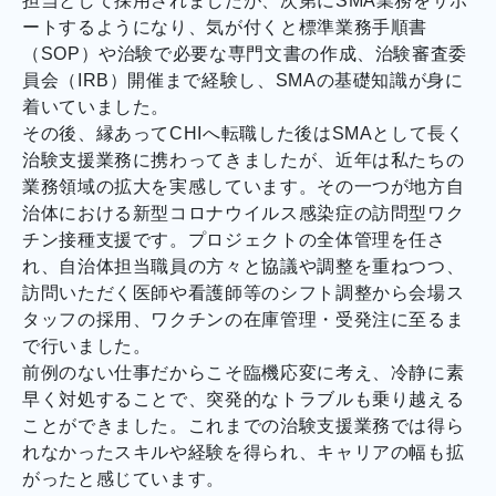
担当として採用されましたが、次第にSMA業務をサポ
ートするようになり、気が付くと標準業務手順書
（SOP）や治験で必要な専門文書の作成、治験審査委
員会（IRB）開催まで経験し、SMAの基礎知識が身に
着いていました。
その後、縁あってCHIへ転職した後はSMAとして長く
治験支援業務に携わってきましたが、近年は私たちの
業務領域の拡大を実感しています。その一つが地方自
治体における新型コロナウイルス感染症の訪問型ワク
チン接種支援です。プロジェクトの全体管理を任さ
れ、自治体担当職員の方々と協議や調整を重ねつつ、
訪問いただく医師や看護師等のシフト調整から会場ス
タッフの採用、ワクチンの在庫管理・受発注に至るま
で行いました。
前例のない仕事だからこそ臨機応変に考え、冷静に素
早く対処することで、突発的なトラブルも乗り越える
ことができました。これまでの治験支援業務では得ら
れなかったスキルや経験を得られ、キャリアの幅も拡
がったと感じています。