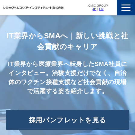
CMIC GROUP
JP
｜
EN
サービス一覧
私たちの強み
IT業界からSMAへ｜新しい挑戦と社
支援実績
会貢献のキャリア
ニュースリリース
IT業界から医療業界へ転身したSMA社員に
会社概要
インタビュー。治験支援だけでなく、自治
採用情報
体のワクチン接種支援など社会貢献の現場
で活躍する姿を紹介します。
採用パンフレットを見る