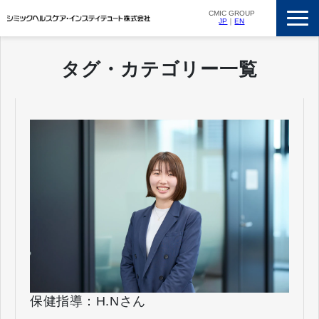
CMIC GROUP
JP
｜
EN
サービス一覧
タグ・カテゴリー一覧
私たちの強み
支援実績
ニュースリリース
会社概要
採用情報
保健指導：H.Nさん