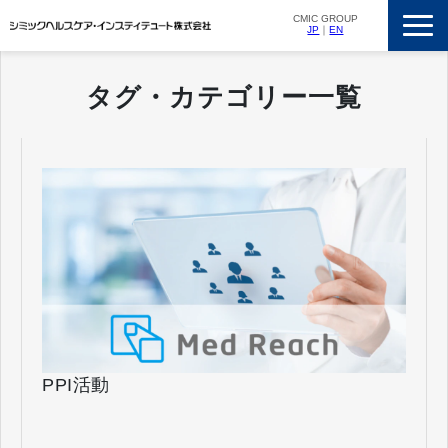
CMIC GROUP
JP
｜
EN
サービス一覧
タグ・カテゴリー一覧
私たちの強み
支援実績
ニュースリリース
会社概要
採用情報
PPI活動