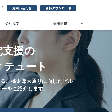
UP
お問い合わせ
資料ダウンロード
会社概要
採用情報
究支援の
ィテュート
ある、桃太郎大通りに面したビル
ューをご紹介します。