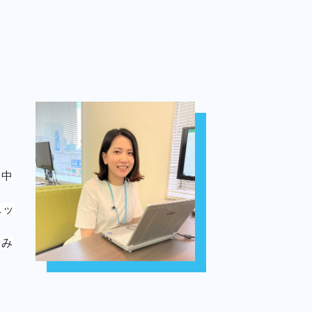
を中
ニッ
しみ