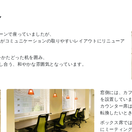
ル
のゾーンで座っていましたが、
員がコミュニケーションの取りやすいレイアウトにリニューア
の「S」をかたどった机を囲み、
話し合う、和やかな雰囲気となっています。
窓側には、カ
を設置してい
カウンター席
転換したいと
ボックス席で
にミーティン