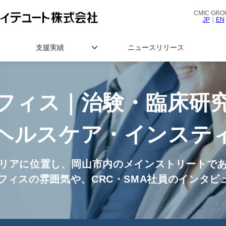
CMIC GRO
JP
｜
EN
支援実績
ニュースリリース
フィス｜治験・臨床研
ヘルスケア・インステ
リアに位置し、岡山市内のメインストリートで
オフィスの雰囲気や、CRC・SMA社員のインタビ