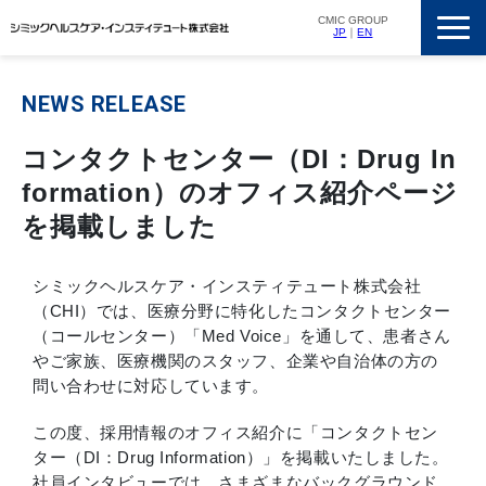
CMIC GROUP
JP
｜
EN
サービス一覧
NEWS RELEASE
私たちの強み
コンタクトセンター（DI：Drug In
支援実績
formation）のオフィス紹介ページ
ニュースリリース
を掲載しました
会社概要
採用情報
シミックヘルスケア・インスティテュート株式会社
（CHI）では、医療分野に特化したコンタクトセンター
（コールセンター）「Med Voice」を通して、患者さん
やご家族、医療機関のスタッフ、企業や自治体の方の
問い合わせに対応しています。
この度、採用情報のオフィス紹介に「コンタクトセン
ター（DI：Drug Information）」を掲載いたしました。
社員インタビューでは、さまざまなバックグラウンド