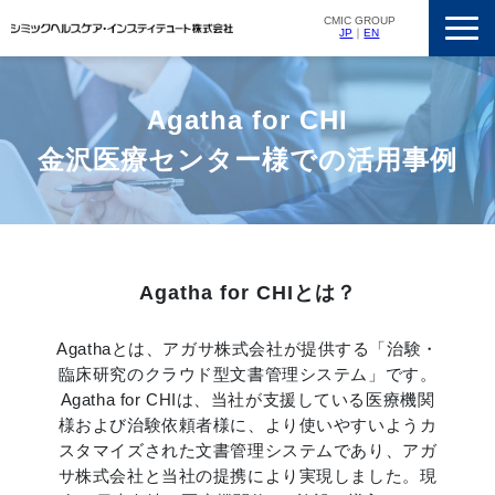
CMIC GROUP
JP
｜
EN
サービス一覧
Agatha for CHI
私たちの強み
金沢医療センター様での活用事例
支援実績
ニュースリリース
会社概要
採用情報
Agatha for CHIとは？
Agathaとは、アガサ株式会社が提供する「治験・
臨床研究のクラウド型文書管理システム」です。
Agatha for CHIは、当社が支援している医療機関
様および治験依頼者様に、より使いやすいようカ
スタマイズされた文書管理システムであり、アガ
サ株式会社と当社の提携により実現しました。現