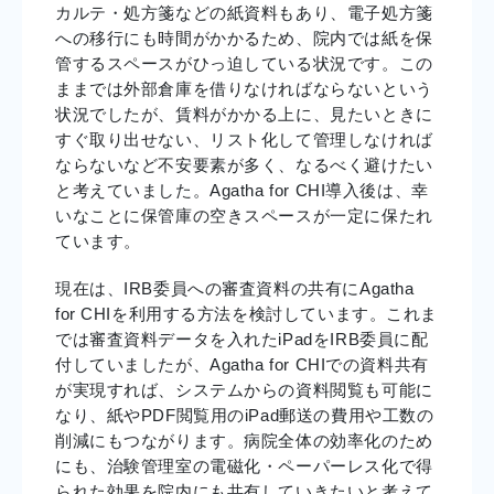
カルテ・処方箋などの紙資料もあり、電子処方箋
への移行にも時間がかかるため、院内では紙を保
管するスペースがひっ迫している状況です。この
ままでは外部倉庫を借りなければならないという
状況でしたが、賃料がかかる上に、見たいときに
すぐ取り出せない、リスト化して管理しなければ
ならないなど不安要素が多く、なるべく避けたい
と考えていました。Agatha for CHI導入後は、幸
いなことに保管庫の空きスペースが一定に保たれ
ています。
現在は、IRB委員への審査資料の共有にAgatha
for CHIを利用する方法を検討しています。これま
では審査資料データを入れたiPadをIRB委員に配
付していましたが、Agatha for CHIでの資料共有
が実現すれば、システムからの資料閲覧も可能に
なり、紙やPDF閲覧用のiPad郵送の費用や工数の
削減にもつながります。病院全体の効率化のため
にも、治験管理室の電磁化・ペーパーレス化で得
られた効果を院内にも共有していきたいと考えて