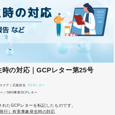
時の対応｜GCPレター第25号
スケア｜広報担当
GCPレター
ニー／SMO事業
GCPレター
行されたGCPレターを転記したものです。
0日発行）有害事象発生時の対応