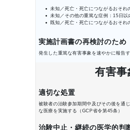
未知／死亡・死亡につながるおそれ
未知／その他の重篤な症例：15日以
既知／死亡・死亡につながるおそれの
実施計画書の再検討のため
発生した重篤な有害事象を速やかに報告
有害事
適切な処置
被験者の治験参加期間中及びその後を通
な医療を実施する（GCP省令第45条）
治験中止・継続の医学的判