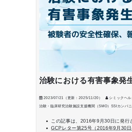
治験における有害事象発生
2023/07/21
（更新：
2025/11/20
）
シミックヘル
治験・臨床研究
治験施設支援機関（SMO）
SSIカンパ
この記事は、2016年9月30日に発
GCPレター第25号（2016年9月3