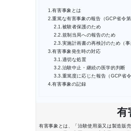
1.
有害事象とは
2.
重篤な有害事象の報告（GCP省令第
2.1.
被験者保護のため
2.2.
規制当局への報告のため
2.3.
実施計画書の再検討のため（事
3.
有害事象発生時の対応
3.1.
適切な処置
3.2.
治験中止・継続の医学的判断
3.3.
重篤度に応じた報告（GCP省令
4.
有害事象の記録
有
有害事象とは、「治験使用薬又は製造販