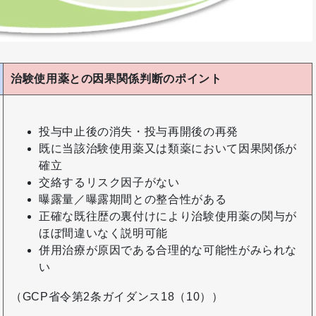
治験使用薬との因果関係判断のポイント
投与中止後の消失・投与再開後の再発
既に当該治験使用薬又は類薬において因果関係が
確立
交絡するリスク因子がない
曝露量／曝露期間との整合性がある
正確な既往歴の裏付けにより治験使用薬の関与が
ほぼ間違いなく説明可能
併用治療が原因である合理的な可能性がみられな
い
（GCP省令第2条ガイダンス18（10））