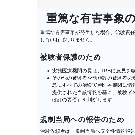
重篤な有害事象の
重篤な有害事象が発生した場合、治験責
しなければなりません。
被験者保護のため
実施医療機関の長は、IRBに意見を
その他の被験者や他施設の被験者の
急にすべての治験実施医療機関に情
提供された当該情報を基に、被験者
改訂の要否）を判断します。
規制当局への報告のため
治験依頼者は、規制当局へ安全性情報報