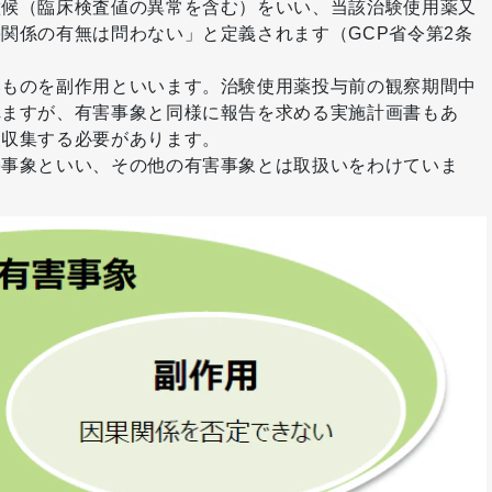
徴候（臨床検査値の異常を含む）をいい、当該治験使用薬又
関係の有無は問わない」と定義されます（GCP省令第2条
いものを副作用といいます。治験使用薬投与前の観察期間中
れますが、有害事象と同様に報告を求める実施計画書もあ
報収集する必要があります。
害事象といい、その他の有害事象とは取扱いをわけていま