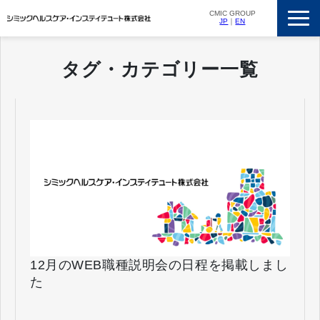
CMIC GROUP
JP
｜
EN
サービス一覧
タグ・カテゴリー一覧
私たちの強み
支援実績
ニュースリリース
会社概要
採用情報
12月のWEB職種説明会の日程を掲載しまし
た