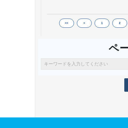
<<
<
1
2
ペ