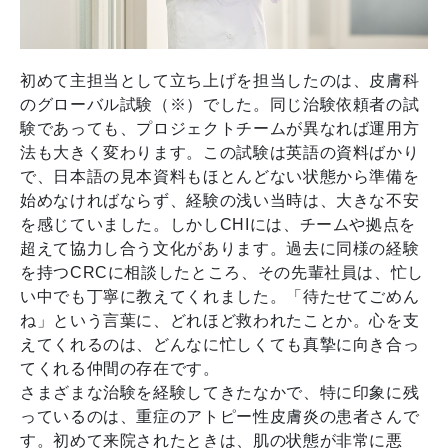
初めて主担当として立ち上げを担当したのは、皮膚科
のグローバル試験（※）でした。同じ治験依頼者の試
験であっても、プロジェクトチームが異なれば運用方
法も大きく変わります。この試験は英語の資料ばかり
で、日本語の見本資料もほとんどない状態から準備を
始めなければならず、経験の浅い当時は、大きな不安
を感じていました。しかしCHIには、チームや拠点を
超えて協力し合う文化があります。過去に同様の経験
を持つCRCに相談したところ、その先輩社員は、忙し
い中でも丁寧に教えてくれました。「待たせてごめん
ね」という言葉に、どれほど救われたことか。心を支
えてくれるのは、どんなに忙しくても真摯に向き合っ
てくれる仲間の存在です。
さまざまな治験を経験してきたなかで、特に印象に残
っているのは、重症のアトピー性皮膚炎の患者さんで
す。初めて来院されたときは、肌の状態が非常に悪