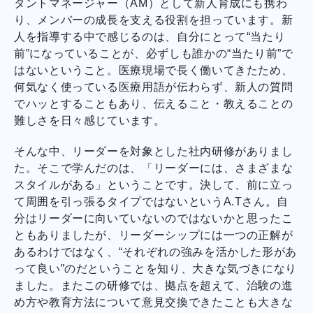
タントマネージャー（AM）として新人育成にも携わ
り、メンバーの成長を支える役割を担っています。新
人を指導する中で感じるのは、自分にとって“当たり
前”になっていることが、必ずしも誰かの“当たり前”で
はないということ。医療現場で長く働いてきたため、
何気なく使っている医療用語が伝わらず、新人の質問
でハッとすることもあり、伝えること・教えることの
難しさを日々感じています。
そんな中、リーダーを対象とした社内研修がありまし
た。そこで学んだのは、「リーダーには、さまざまな
スタイルがある」ということです。決して、前に立っ
て周囲を引っ張るタイプではないというA.Tさん。自
分はリーダーに向いていないのではないかと思ったこ
ともありましたが、リーダーシップには一つの正解が
あるわけではなく、“それぞれの強みを活かした形があ
って良い”のだということを知り、大きな気づきになり
ました。またこの研修では、拠点を超えて、治験の進
め方や教育方法について意見交換できたことも大きな