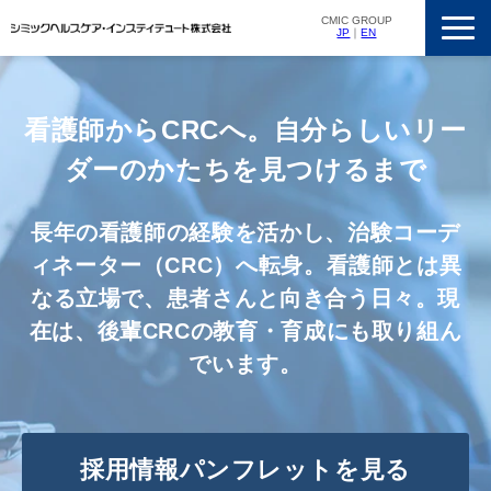
CMIC GROUP
JP
｜
EN
サービス一覧
私たちの強み
看護師からCRCへ。自分らしいリー
支援実績
ダーのかたちを見つけるまで
ニュースリリース
長年の看護師の経験を活かし、治験コーデ
会社概要
ィネーター（CRC）へ転身。看護師とは異
採用情報
なる立場で、患者さんと向き合う日々。現
在は、後輩CRCの教育・育成にも取り組ん
でいます。
採用情報パンフレットを見る