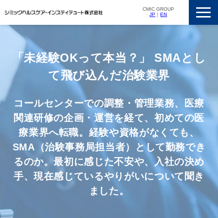
CMIC GROUP
JP
｜
EN
サービス一覧
私たちの強み
「未経験OKって本当？」 SMAとし
支援実績
て飛び込んだ治験業界
ニュースリリース
コールセンターでの調整・管理業務、医療
会社概要
関連研修の企画・運営を経て、初めての医
採用情報
療業界へ転職。経験や資格がなくても、
SMA（治験事務局担当者）として勤務でき
るのか。最初に感じた不安や、入社の決め
手、現在感じているやりがいについて聞き
ました。