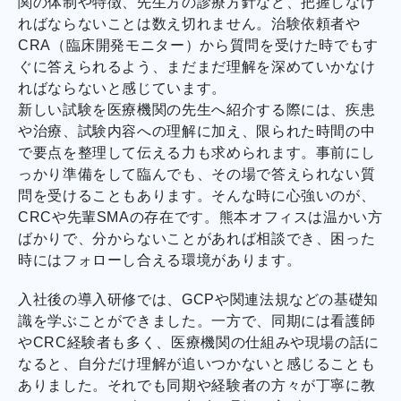
関の体制や特徴、先生方の診療方針など、把握しなけ
ればならないことは数え切れません。治験依頼者や
CRA（臨床開発モニター）から質問を受けた時でもす
ぐに答えられるよう、まだまだ理解を深めていかなけ
ればならないと感じています。
新しい試験を医療機関の先生へ紹介する際には、疾患
や治療、試験内容への理解に加え、限られた時間の中
で要点を整理して伝える力も求められます。事前にし
っかり準備をして臨んでも、その場で答えられない質
問を受けることもあります。そんな時に心強いのが、
CRCや先輩SMAの存在です。熊本オフィスは温かい方
ばかりで、分からないことがあれば相談でき、困った
時にはフォローし合える環境があります。
入社後の導入研修では、GCPや関連法規などの基礎知
識を学ぶことができました。一方で、同期には看護師
やCRC経験者も多く、医療機関の仕組みや現場の話に
なると、自分だけ理解が追いつかないと感じることも
ありました。それでも同期や経験者の方々が丁寧に教