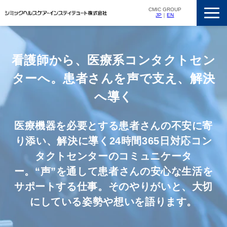
CMIC GROUP
JP
｜
EN
サービス一覧
私たちの強み
看護師から、医療系コンタクトセン
支援実績
ターへ。患者さんを声で支え、解決
ニュースリリース
へ導く
会社概要
医療機器を必要とする患者さんの不安に寄
採用情報
り添い、解決に導く24時間365日対応コン
タクトセンターのコミュニケータ
ー。“声”を通して患者さんの安心な生活を
サポートする仕事。そのやりがいと、大切
にしている姿勢や想いを語ります。