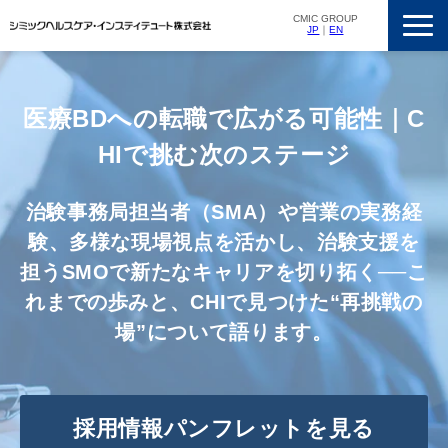
CMIC GROUP
JP
｜
EN
サービス一覧
私たちの強み
医療BDへの転職で広がる可能性｜C
支援実績
HIで挑む次のステージ
ニュースリリース
治験事務局担当者（SMA）や営業の実務経
会社概要
験、多様な現場視点を活かし、治験支援を
採用情報
担うSMOで新たなキャリアを切り拓く──こ
れまでの歩みと、CHIで見つけた“再挑戦の
場”について語ります。
採用情報パンフレットを見る