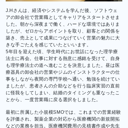
J.Hさんは、経済やシステムを学んだ後、ソフトウェ
アの卸会社で営業職としてキャリアをスタートさせま
した。朝から深夜まで働く、ハードな環境ではありま
したが、ゼロからアポイントを取り、顧客との関係を
築き、売上として成果につなげていく営業の魅力に大
きな手ごたえを感じていたといいます。
5年目を迎えた頃、学生時代にお世話になった理学療
法士に再会。仕事に対する熱意に感銘を受けて、自身
も理学療法士の道へ進むことを決意しました。昼は医
療器具の卸会社の営業やジムのインストラクターの仕
事をしながら夜間の専門学校へ通い、勉強を続けてい
ましたが、患者さんの介助などを行う臨床実習の直前
に怪我をしてしまい、結婚のタイミングも重なったこ
とから、一度営業職に戻る選択をしました。
最初に所属した小規模SMOでは、これまでの営業経験
を評価され、製薬企業の対応から医療機関の新規開拓
などの業務を担当。医療機関費用の見積書作成や先生