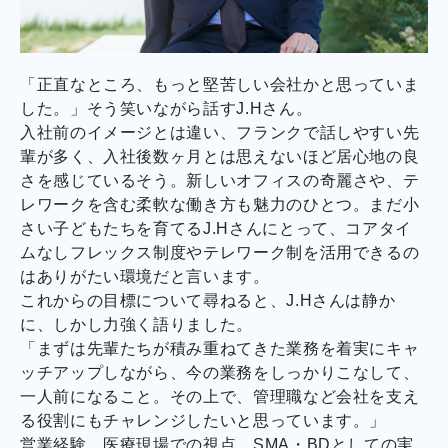
「正直なところ、もっと堅苦しい会社かと思っていま
した。」そう笑いながら話すJ.Hさん。
入社前のイメージとは違い、フランクで話しやすい先
輩が多く、入社後数ヶ月とは思えないほど居心地の良
さを感じているそう。新しいオフィスの奇麗さや、テ
レワークを含む柔軟な働き方も魅力のひとつ。まだ小
さい子どもたちを育てるJ.Hさんにとって、コアタイ
ムなしフレックス制度やテレワーク制を活用できるの
はありがたい環境だと言います。
これからの目標について尋ねると、J.Hさんは静か
に、しかし力強く語りました。
「まずは先輩たちが積み重ねてきた業務を着実にキャ
ッチアップしながら、今の業務をしっかりこなして、
一人前になること。その上で、管理職など会社を支え
る役割にもチャレンジしたいと思っています。」
営業経験、医療現場での視点、SMA・BDとしての実