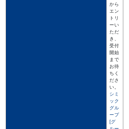
から
エン
トリ
ーい
ただ
き、
受付
開始
まで
お待
ちく
ださ
い。
シミ
ック
グル
ープ
[グ
ルー