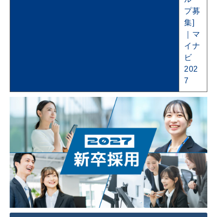
プ募
集]
｜マ
イナ
ビ
202
7