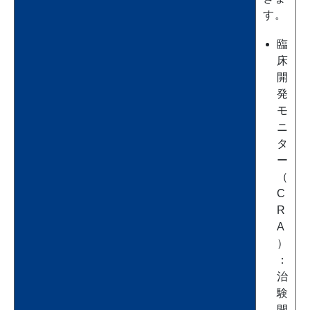
す。
臨
床
開
発
モ
ニ
タ
ー
（
C
R
A
）
：
治
験
開