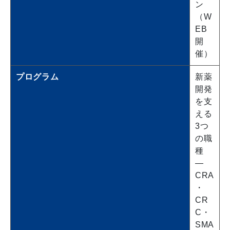
ン
（W
EB
開
催）
プログラム
新薬
開発
を支
える
3つ
の職
種
―
CRA
・
CR
C・
SMA