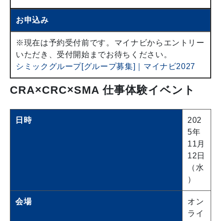
お申込み
※現在は予約受付前です。マイナビからエントリー
いただき、受付開始までお待ちください。
シミックグループ[グループ募集]｜マイナビ2027
CRA×CRC×SMA 仕事体験イベント
日時
202
5年
11月
12日
（水
）
会場
オン
ライ