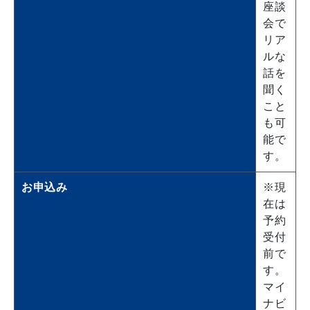
座談
会で
リア
ルな
話を
聞く
こと
も可
能で
す。
お申込み
※現
在は
予約
受付
前で
す。
マイ
ナビ