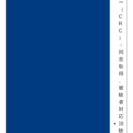
ー
（
C
R
C
）
：
同
意
取
得
、
被
験
者
対
応
治
験