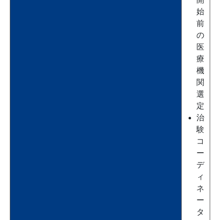
始
前
の
医
療
機
関
選
定
治
験
コ
ー
デ
ィ
ネ
ー
タ