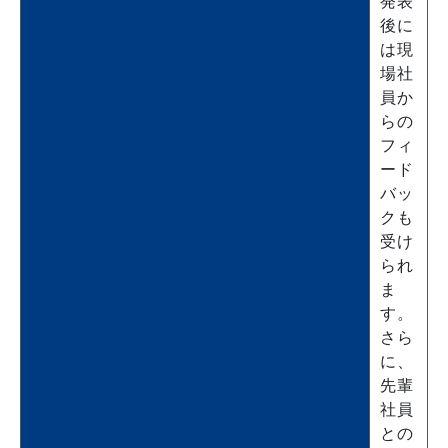
発表
後に
は現
場社
員か
らの
フィ
ード
バッ
クも
受け
られ
ま
す。
さら
に、
先輩
社員
との