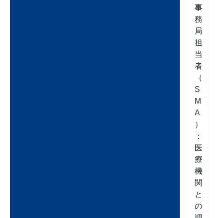
事
務
局
担
当
者
（
S
M
A
）
：
医
療
機
関
と
の
調