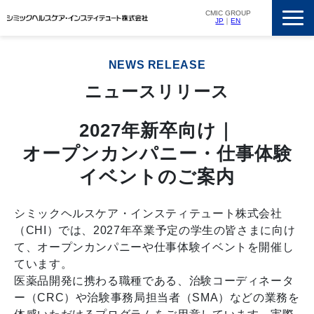
CMIC GROUP
JP
｜
EN
サービス一覧
NEWS RELEASE
私たちの強み
ニュースリリース
支援実績
ニュースリリース
2027年新卒向け｜
オープンカンパニー・仕事体験
会社概要
イベントのご案内
採用情報
シミックヘルスケア・インスティテュート株式会社
（CHI）では、2027年卒業予定の学生の皆さまに向け
て、オープンカンパニーや仕事体験イベントを開催し
ています。
医薬品開発に携わる職種である、治験コーディネータ
ー（CRC）や治験事務局担当者（SMA）などの業務を