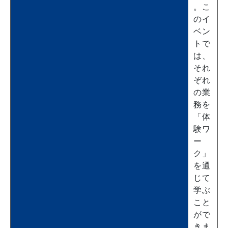
。こ
のイ
ベン
トで
は、
それ
ぞれ
の業
務を
「体
験ワ
ー
ク」
を通
じて
学ぶ
こと
がで
きま