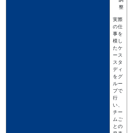
整
実際
の仕
事を
模し
たケ
ース
スタ
ディ
をグ
ルー
プで
行
い、
チー
ムご
との