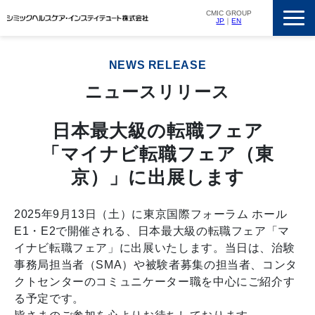
CMIC GROUP
JP
｜
EN
サービス一覧
NEWS RELEASE
私たちの強み
ニュースリリース
支援実績
ニュースリリース
日本最大級の転職フェア
「マイナビ転職フェア（東
会社概要
京）」に出展します
採用情報
2025年9月13日（土）に東京国際フォーラム ホール
E1・E2で開催される、日本最大級の転職フェア「マ
イナビ転職フェア」に出展いたします。当日は、治験
事務局担当者（SMA）や被験者募集の担当者、コンタ
クトセンターのコミュニケーター職を中心にご紹介す
る予定です。