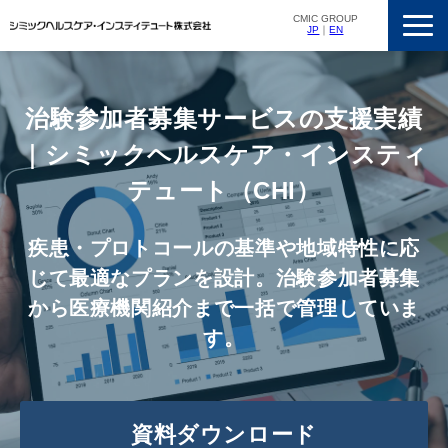
CMIC GROUP
JP
｜
EN
サービス一覧
私たちの強み
治験参加者募集サービスの支援実績
支援実績
｜シミックヘルスケア・インスティ
ニュースリリース
テュート（CHI）
会社概要
疾患・プロトコールの基準や地域特性に応
採用情報
じて最適なプランを設計。治験参加者募集
から医療機関紹介まで一括で管理していま
す。
資料ダウンロード