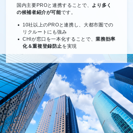
国内主要PROと連携することで、
より多く
の候補者紹介が可能
です。
10社以上のPROと連携し、大都市圏での
リクルートにも強み
CHIが窓口を一本化することで、
業務効率
化＆重複登録防止
を実現